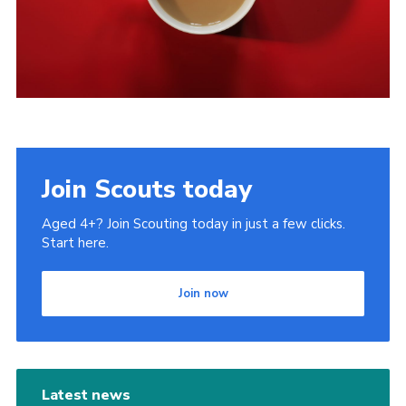
Join Scouts today
Aged 4+? Join Scouting today in just a few clicks.
Start here.
Join now
Latest news