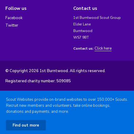
Follow us
Contact us
Facebook
1st Burntwood Scout Group
Elder Lane
Twitter
Burntwood
WS7 9BT
Click here
Contact us:
© Copyright 2026 1st Burntwood. All rights reserved.
Registered charity number: 509085
Scout Websites provide on-brand websites to over 150,000+ Scouts.
Recruit new members and volunteers, take online bookings,
donations and payments, and more.
Find out more