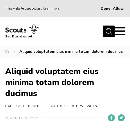
Deny
Allow
This website uses cookies
Learn more
Menu
Home
1st Burntwood
About Us
Join Our Group
Aliquid voluptatem eius minima totam dolorem ducimus
Volunteer
Aliquid voluptatem eius
Gallery
minima totam dolorem
Contact Us
ducimus
Charity Status
DATE: 12TH JUL 2018
AUTHOR: SCOUT WEBSITES
SHARE THIS POST